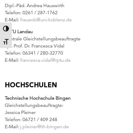
Dipl.-Päd. Andrea Hauswirth
Telefon: 0261 / 287-1762
E-Mail:
frauenb@uni-koblenz.de
UMSCHALTEN AUF HOHE KONTRASTE
RPTU Landau
Zentrale Gleichstellungsbeauftragte
SCHRIFT VERGRÖSSERN
apl. Prof. Dr. Francesca Vidal
Telefon: 06341 / 280-32770
E-Mail:
francesca.vidal@rptu.de
HOCHSCHULEN
Technische Hochschule Bingen
Gleichstellungsbeauftragte:
Jessica Pleiner
Telefon: 06721 / 409 248
E-Mail:
j.pleiner@th-bingen.de